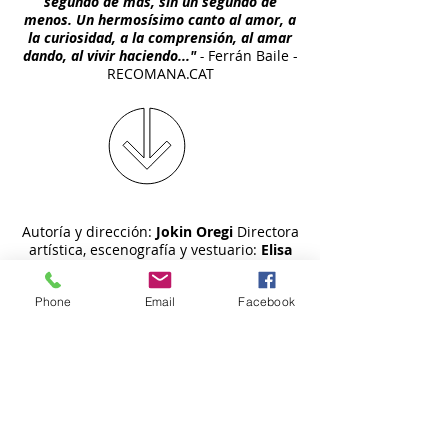
segundo de más, sin un segundo de
menos. Un hermosísimo canto al amor, a
la curiosidad, a la comprensión, al amar
dando, al vivir haciendo..."
-
Ferrán Baile -
RECOMANA.CAT
Autoría y dirección:
Jokin Oregi
Directora
artística, escenografía y vestuario:
Elisa
Sanz
Intérpretes
:
Ana Meabe, Anduriña
Zurutuza, Ana Martínez, Javier
Phone
Email
Facebook
Renobales y Jokin Oregi
Diseño de
iluminación:
Xabier Lozano
Máscaras y
accesorios:
Javider Tirado
Realización de
vestuario:
Nati Ortiz de Zárate y Begoña
Ballesteros
Sonorización:
Edu Zalio
Técnico en gira:
Unai Barrio
Fotografía:
Guillermo Casas
Producción ejecutiva:
Ane Pikaza y Pío Ortiz de Pinedo